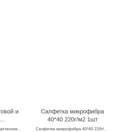
овой и
Салфетка микрофибра
40*40 220г/м2 1шт
RG,13x1
оргтехники
Салфетка микрофибра 40*40 220г/м2
С