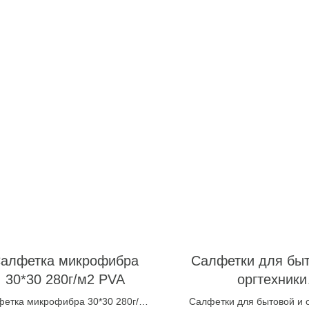
алфетка микрофибра
Салфетки для быт
30*30 280г/м2 PVA
оргтехники
антибакт.,BRAUBE
етка микрофибра 30*30 280г/м2
Салфетки для бытовой и 