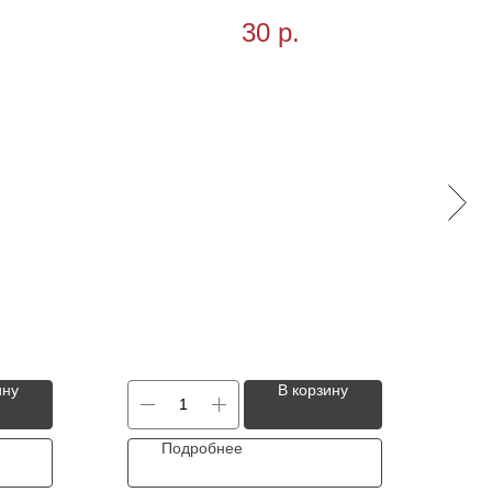
7см,100 шт
1шт
30
р.
ину
В корзину
Подробнее