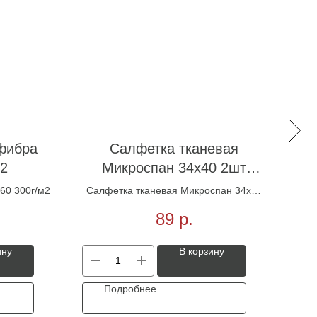
фибра
Салфетка тканевая
м2
Микроспан 34х40 2шт
желтая
60 300г/м2
Салфетка тканевая Микроспан 34х40
Са
2шт желтая
89
р.
ину
В корзину
Подробнее