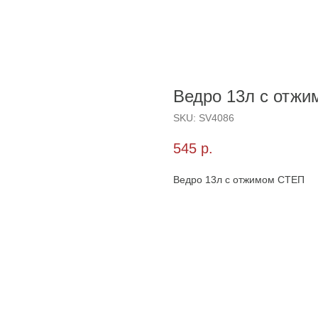
Ведро 13л с отж
SKU:
SV4086
545
р.
Ведро 13л с отжимом СТЕП