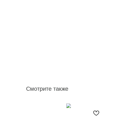
Смотрите также
кроспан
т
 ассорти 2