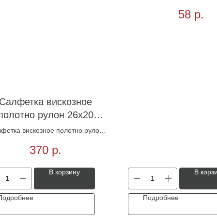
58
р.
Салфетка вискозное
полотно рулон 26х20
200шт
фетка вискозное полотно рулон
26х20 200шт
370
р.
В корзину
В корз
Подробнее
Подробнее