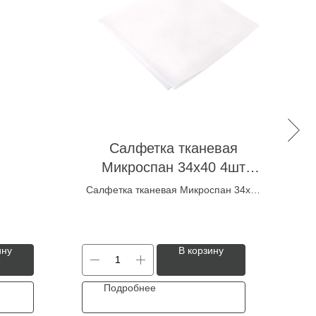
Салфетка тканевая
С
Микроспан 34х40 4шт
белая
Салфетка тканевая Микроспан 34х40
С
4шт белая
ину
В корзину
Подробнее