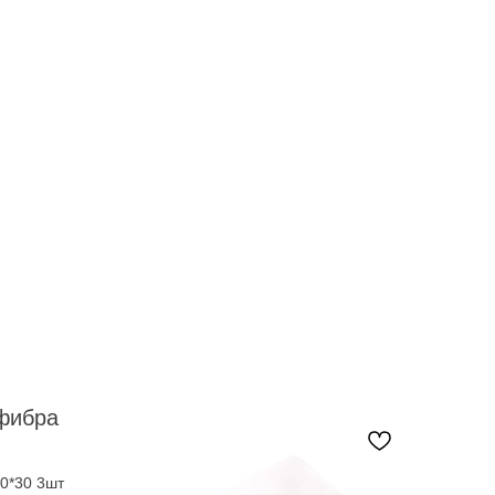
фибра
0*30 3шт