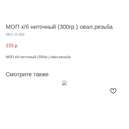
МОП х/б ниточный (300гр.) овал.резьба
SKU:
G-300
233
р.
МОП х/б ниточный (300гр.) овал.резьба
Смотрите также
С