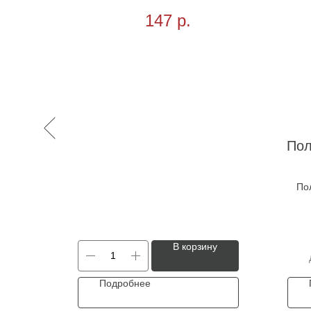
7см,100 шт
антибакт.,BRAUBERG,13x17см,100 шт
147
р.
Пол
По
ну
В корзину
Подробнее