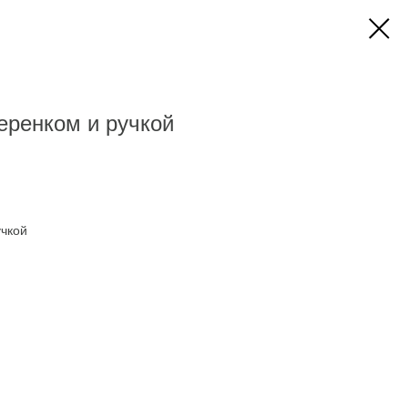
еренком и ручкой
учкой