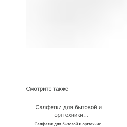
Смотрите также
зное
Салфетки для бытовой и
0х23
оргтехники
антибакт.,BRAUBERG,13x1
тно рулон
Салфетки для бытовой и оргтехники