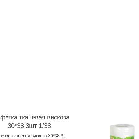
фетка тканевая вискоза
30*38 3шт 1/38
етка тканевая вискоза 30*38 3шт