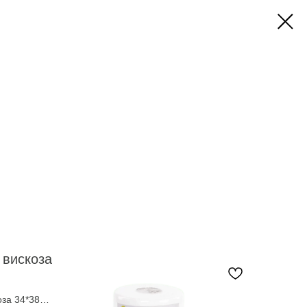
 вискоза
оза 34*38
Сал