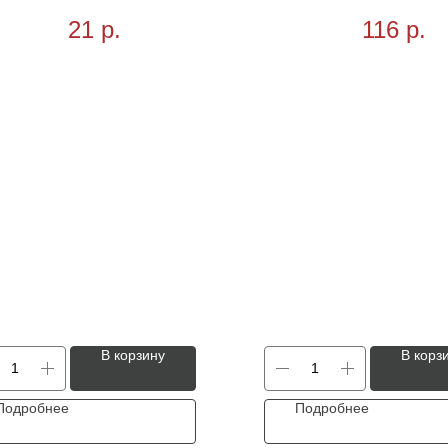
0,4*0,38 400шт/рул
20шт
21
р.
116
р.
В корзину
В корз
Подробнее
Подробнее