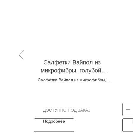
евая
Салфетки Вайпол из
0 3шт
микрофибры, голубой,
40х40 см, 4 упак*6 шт
пан 34х40
Салфетки Вайпол из микрофибры,
голубой, 40х40 см, 4 упак*6 шт
Подробнее