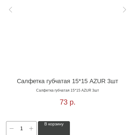
Салфетка губчатая 15*15 AZUR 3шт
С
Салфетка губчатая 15*15 AZUR 3шт
73
р.
В корзину