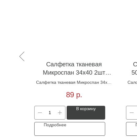
 40*40
Салфетка тканевая
С
Микроспан 34х40 2шт
5
желтая
 1шт/уп
Салфетка тканевая Микроспан 34х40
Салф
2шт желтая
89
р.
ну
В корзину
Подробнее