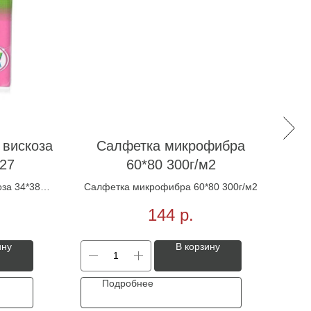
ант
 вискоза
Салфетка микрофибра
/27
60*80 300г/м2
оза 34*38
Салфетка микрофибра 60*80 300г/м2
144
р.
ину
В корзину
Подробнее