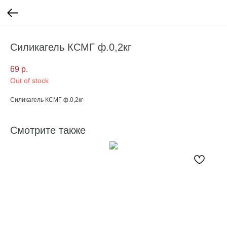
Силикагель КСМГ ф.0,2кг
69
р.
Out of stock
Силикагель КСМГ ф.0,2кг
Смотрите также
С