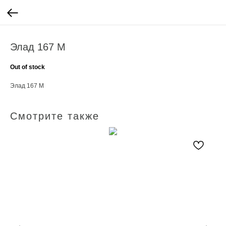
Элад 167 М
Out of stock
Элад 167 М
Смотрите также