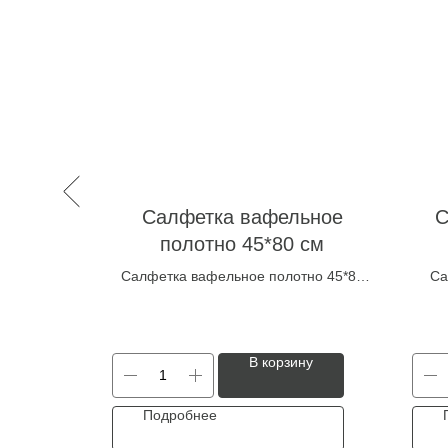
фибра
Салфетка вафельное
С
шт
полотно 45*80 см
*30 плюш
Салфетка вафельное полотно 45*80
Са
см
ну
В корзину
Подробнее