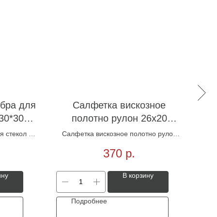
бра для
Салфетка вискозное
30*30
полотно рулон 26х20
2 1шт
200шт
 стекол и
Салфетка вискозное полотно рулон
я 1шт
26х20 200шт
370
р.
ину
В корзину
Подробнее