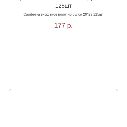
125шт
Салфетка вискозное полотно рулон 20*23 125шт
177
р.
П