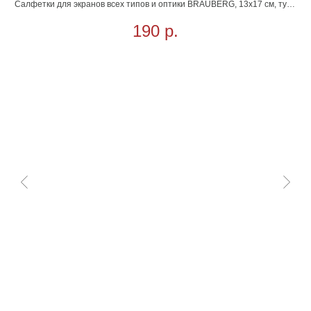
влажные
Салфетки для экранов всех типов и оптики BRAUBERG, 13х17 см, туба
100 шт., влажные
190
р.