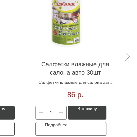
Салфетки влажные для
салона авто 30шт
Салфетки влажные для салона авто
Сал
30шт
86
р.
ину
В корзину
Подробнее