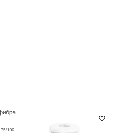
фибра
 75*100